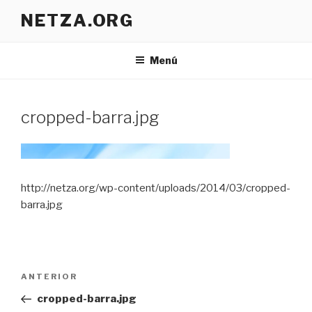
Ir
NETZA.ORG
al
contenido
Menú
cropped-barra.jpg
http://netza.org/wp-content/uploads/2014/03/cropped-
barra.jpg
Navegación
Entrada
ANTERIOR
de
anterior:
cropped-barra.jpg
entradas